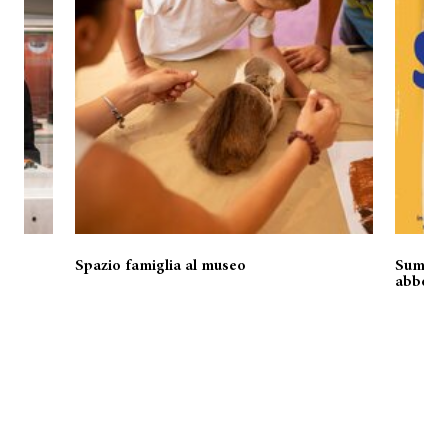
Spazio famiglia al museo
Summer 
o!
abbonam