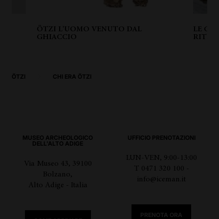
ÖTZI L'UOMO VENUTO DAL
LE CI
GHIACCIO
RITR
ÖTZI
CHI ERA ÖTZI
MUSEO ARCHEOLOGICO
UFFICIO PRENOTAZIONI
DELL'ALTO ADIGE
LUN-VEN, 9:00-13:00
Via Museo 43, 39100
T 0471 320 100 -
Bolzano,
info@iceman.it
Alto Adige - Italia
PRENOTA ORA