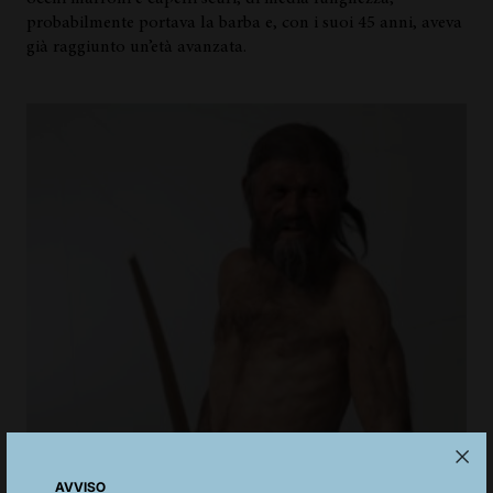
probabilmente portava la barba e, con i suoi 45 anni, aveva
già raggiunto un’età avanzata.
AVVISO