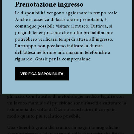
Prenotazione ingresso
Le disponibilità vengono aggiornate in tempo reale.
Anche in assenza di fasce orarie prenotabili, è
comunque possibile visitare il museo. Tuttavia, si
prega di tener presente che molto probabilmente
potrebbero verificarsi tempi di attesa all’ingresso.
La
Purtroppo non possiamo indicare la durata
dell’attesa né fornire informazioni telefoniche a
ricostruzione
riguardo. Grazie per la comprensione.
VERIFICA DISPONIBILITÀ
Incaricati dal Museo Archeologico dell’Alto Adige, i
paleoartisti olandesi Adrie e Alfons Kennis hanno
realizzato una ricostruzione dell’Uomo venuto dal
ghiaccio. Con l’ausilio di metodologie medico-legali e con
un lavoro manuale di precisione sono riusciti a catturare la
fisionomia del volto di Ötzi e a ricostruirne il corpo in
modo quanto più realistico possibile.
Una stereolitografia del cranio, immagini tomografiche