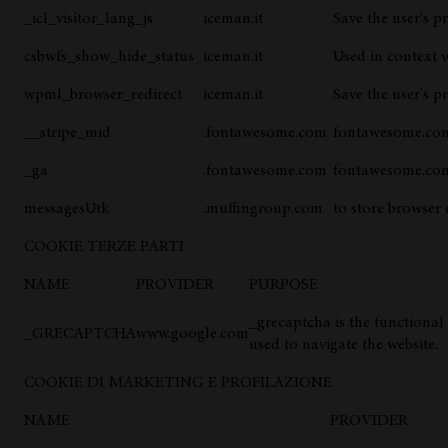
_icl_visitor_lang_js
iceman.it
Save the user's p
csbwfs_show_hide_status
iceman.it
Used in context 
wpml_browser_redirect
iceman.it
Save the user's p
__stripe_mid
.fontawesome.com
fontawesome.co
_ga
.fontawesome.com
fontawesome.co
messagesUtk
.muffingroup.com
to store browser 
COOKIE TERZE PARTI
NAME
PROVIDER
PURPOSE
_grecaptcha is the functional
_GRECAPTCHA
www.google.com
used to navigate the website.
COOKIE DI MARKETING E PROFILAZIONE
NAME
PROVIDER