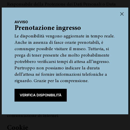
Responsabile della Protezione dei Dati Personali o Data
Protection Officer (DPO)
I dati di contatto del Responsabile della protezione dei dati
AVVISO
(DPO – Data Protection Officer) sono i seguenti:
Prenotazione ingresso
Compliance Consulting S.r.l.
Le disponibilità vengono aggiornate in tempo reale.
P.IVA: 03180850210
Anche in assenza di fasce orarie prenotabili, è
Italia Bolzano/Bozen Vicolo della Parrocchia n. 3
comunque possibile visitare il museo. Tuttavia, si
Numero telefonico:
+39
392 9438452
prega di tener presente che molto probabilmente
Indirizzi e-mail:
andrea.avanzo@com-co.it
-
potrebbero verificarsi tempi di attesa all’ingresso.
comco@legalmail.it
Purtroppo non possiamo indicare la durata
dell’attesa né fornire informazioni telefoniche a
Nel corso della navigazione il sito web acquisisce delle
riguardo. Grazie per la comprensione.
informazioni necessarie per consentire una corretta e sicura
esperienza di navigazione, si pensi ad esempio agli indirizzi
VERIFICA DISPONIBILITÀ
IP, MAC address, nomi a dominio dei computer utilizzati
dagli utenti che si connettono al sito, e ogni altra
informazione tecnica implicita nell'uso dei protocolli di
comunicazione di Internet.
Cookie