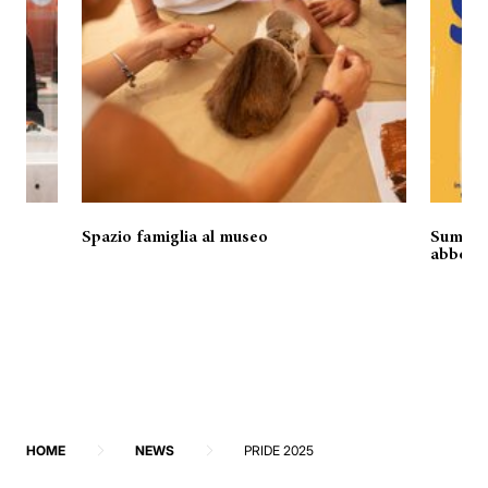
Spazio famiglia al museo
Summer 
o!
abbonam
HOME
NEWS
PRIDE 2025