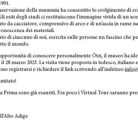
1991.
conservazione della mummia ha consentito lo svolgimento di svar
i esiti degli studi ci restituiscono l’immagine vivida di un uo
o da cacciatore, comprensivo di arco e di un’ascia in rame nat
 conoscenza dei materiali.
ato di ciascuno di noi, esercita sulle persone un fascino che p
utto il mondo.
opportunità di conoscere personalmente Ötzi, il museo ha idea
il 28 marzo 2023. La visita viene proposta in tedesco, italiano e
o registrarsi e richiedere il link scrivendo all’indirizzo
info@
imitato!
r la Prima sono già esauriti. Fra poco i Virtual Tour saranno pr
l’Alto Adige