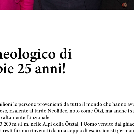
eologico di
ie 25 anni!
lioni le persone provenienti da tutto il mondo che hanno avuto 
so, risalente al tardo Neolitico, noto come Ötzi, ma anche i su
o altamente funzionale.
a 3.200 m s.l.m. nelle Alpi della Ötztal, l’Uomo venuto dal ghiac
oi resti furono rinvenuti da una coppia di escursionisti germanic