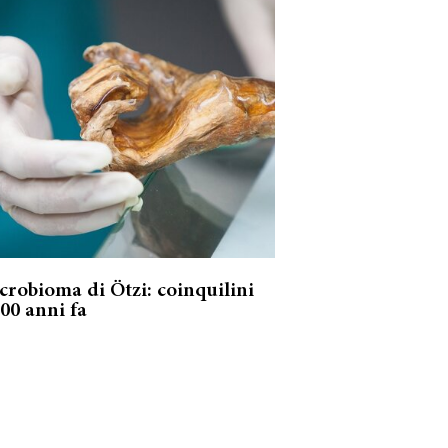
icrobioma di Ötzi: coinquilini
Pride Month 202
300 anni fa
l’archeologia