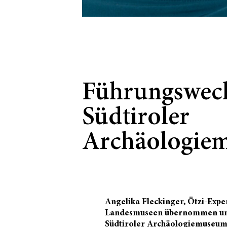
Führungswech
Südtiroler
Archäologie
Angelika Fleckinger, Ötzi-Expe
Landesmuseen übernommen und 
Südtiroler Archäologiemuseum i