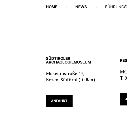
HOME
NEWS
FÜHRUNGSW
SÜDTIROLER
RE
ARCHÄOLOGIEMUSEUM
MO-
Museumstraße 43,
T 0
Bozen, Südtirol (Italien)
ANFAHRT