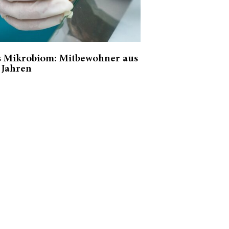
s Mikrobiom: Mitbewohner aus
Pride Month 202
 Jahren
erzählt