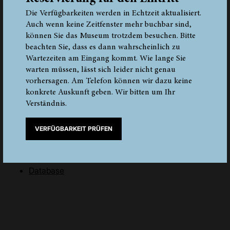
Forschungsprojekte
Die Verfügbarkeiten werden in Echtzeit aktualisiert.
Milestones
Auch wenn keine Zeitfenster mehr buchbar sind,
Publikationen
können Sie das Museum trotzdem besuchen. Bitte
Database
beachten Sie, dass es dann wahrscheinlich zu
Wartezeiten am Eingang kommt. Wie lange Sie
oetzi
warten müssen, lässt sich leider nicht genau
vorhersagen. Am Telefon können wir dazu keine
Oetzi-der-mann-aus-dem-eis
konkrete Auskunft geben. Wir bitten um Ihr
Fundumstaende
Verständnis.
Der-koerper
Bekleidung
VERFÜGBARKEIT PRÜFEN
Ausruestung
Wer-war-oetzi
Kupferzeit
Database