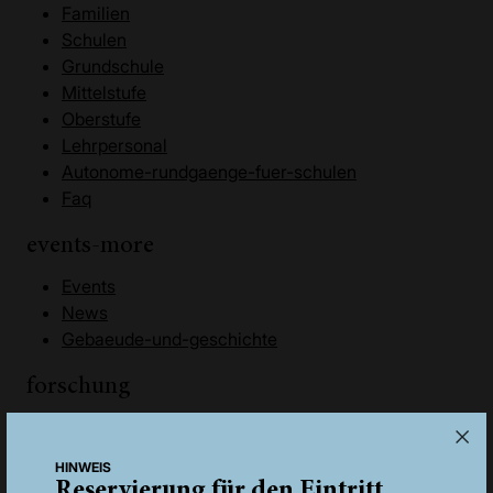
Familien
Schulen
Grundschule
Mittelstufe
Oberstufe
Lehrpersonal
Autonome-rundgaenge-fuer-schulen
Faq
events-more
Events
News
Gebaeude-und-geschichte
forschung
Forschungsschwerpunkte
Forschungszugang
HINWEIS
Wissenschaftliche-fachbeiraete
Reservierung für den Eintritt