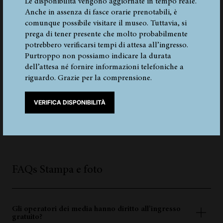
Le disponibilità vengono aggiornate in tempo reale.
Anche in assenza di fasce orarie prenotabili, è
comunque possibile visitare il museo. Tuttavia, si
4
5
6
7
8
16 - 18 DA 23 ELEMENTI
prega di tener presente che molto probabilmente
potrebbero verificarsi tempi di attesa all’ingresso.
Purtroppo non possiamo indicare la durata
dell’attesa né fornire informazioni telefoniche a
riguardo. Grazie per la comprensione.
VERIFICA DISPONIBILITÀ
Risposte e domande
FAQ`s
FAQs Stampa e foto
Gli operatori dei media hanno diritto all’ingresso
gratuito?