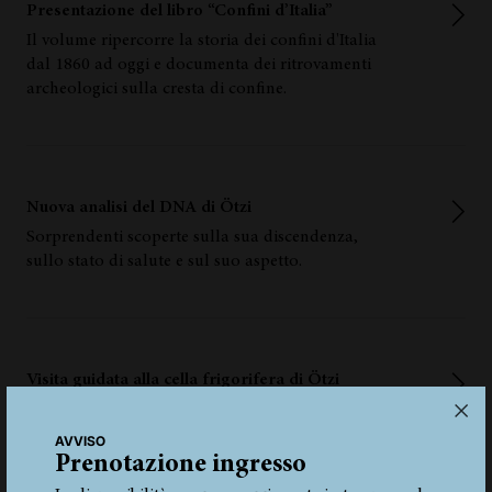
Presentazione del libro “Confini d’Italia”
Il volume ripercorre la storia dei confini d'Italia
dal 1860 ad oggi e documenta dei ritrovamenti
archeologici sulla cresta di confine.
Nuova analisi del DNA di Ötzi
Sorprendenti scoperte sulla sua discendenza,
sullo stato di salute e sul suo aspetto.
Visita guidata alla cella frigorifera di Ötzi
L'area apre al pubblico una volta all'anno.
AVVISO
Prenotazione ingresso